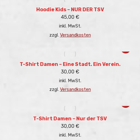
Produkt
weist
gewählt
mehrere
Hoodie Kids – NUR DER TSV
werden
Variant
45,00
€
auf.
inkl. MwSt.
Die
Optione
zzgl.
Versandkosten
können
auf
Dieses
der
Produkt
Produkt
weist
gewählt
mehrere
T-Shirt Damen – Eine Stadt. Ein Verein.
werden
Variant
30,00
€
auf.
inkl. MwSt.
Die
Optione
zzgl.
Versandkosten
können
auf
Dieses
der
Produkt
Produkt
weist
gewählt
mehrere
T-Shirt Damen – Nur der TSV
werden
Variant
30,00
€
auf.
inkl. MwSt.
Die