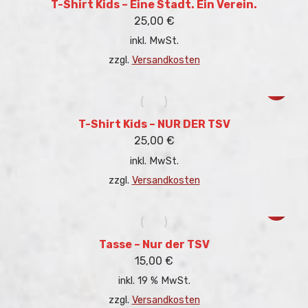
gewählt
mehrere
T-Shirt Kids – Eine Stadt. Ein Verein.
werden
Variant
25,00
€
auf.
inkl. MwSt.
Die
Optione
zzgl.
Versandkosten
können
auf
Dieses
der
Produkt
Produkt
weist
gewählt
mehrere
T-Shirt Kids – NUR DER TSV
werden
Variant
25,00
€
auf.
inkl. MwSt.
Die
Optione
zzgl.
Versandkosten
können
auf
der
Produkt
gewählt
Tasse – Nur der TSV
werden
15,00
€
inkl. 19 % MwSt.
zzgl.
Versandkosten