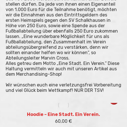
stellen dürfen. Da jede von ihnen einen Eigenanteil
von 1.000 Euro für die Teilnahme benötigt, möchten
wir die Einnahmen aus den Eintrittsgeldern des
ersten Heimspiels gegen den SV Schalkhausen in
Höhe von 250 Euro, sowie eine Spende aus der
Fußballabteilung über ebenfalls 250 Euro zukommen
lassen. „Eine wunderbare Möglichkeit für uns als
Fußballabteilung, den Zusammenhalt im Verein
abteilungsübergreifend zu verstärken, denn wir
sollten einander helfen wo wir können“, so
Abteilungsleiter Marvin Cross.
Alles getreu dem Motto „Eine Stadt. Ein Verein.“ Diese
Haltung vermitteln wir auch mit unseren Artikel aus
dem Merchandising-Shop!
Wir wünschen euch eine verletzungsfrei Vorbereitung
und viel Glück beim Wettkampf! NUR DER TSV!
Dieses
Produkt
weist
mehrere
Hoodie – Eine Stadt. Ein Verein.
Variant
60,00
€
auf.