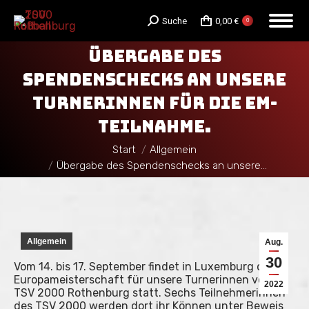
Search:
Suche
0,00
€
0
ÜBERGABE DES
SPENDENSCHECKS AN UNSERE
TURNERINNEN FÜR DIE EM-
TEILNAHME.
Sie befinden sich hier:
Start
Allgemein
Übergabe des Spendenschecks an unsere…
Allgemein
Aug.
30
Vom 14. bis 17. September findet in Luxemburg die
Europameisterschaft für unsere Turnerinnen vom
2022
TSV 2000 Rothenburg statt. Sechs Teilnehmerinnen
des TSV 2000 werden dort ihr Können unter Beweis