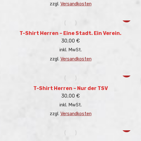
Optione
zzgl.
Versandkosten
können
auf
Dieses
der
Produkt
Produkt
weist
gewählt
mehrere
T-Shirt Herren – Eine Stadt. Ein Verein.
werden
Variant
30,00
€
auf.
inkl. MwSt.
Die
Optione
zzgl.
Versandkosten
können
auf
Dieses
der
Produkt
Produkt
weist
gewählt
mehrere
T-Shirt Herren – Nur der TSV
werden
Variant
30,00
€
auf.
inkl. MwSt.
Die
Optione
zzgl.
Versandkosten
können
auf
Dieses
der
Produkt
Produkt
weist