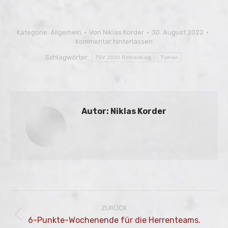
Kategorie:
Allgemein
Von
Niklas Korder
30. August 2022
Kommentar hinterlassen
Schlagwörter:
TSV 2000 Rothenburg
Turnen
Autor:
Niklas Korder
Kommentarnavigation
ZURÜCK
Vorheriger
6-Punkte-Wochenende für die Herrenteams.