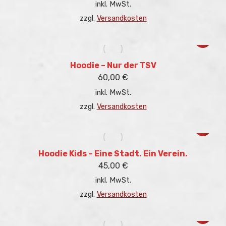
inkl. MwSt.
Die
Optione
zzgl.
Versandkosten
können
auf
Dieses
der
Produkt
Produkt
weist
gewählt
mehrere
Hoodie – Nur der TSV
werden
Variant
60,00
€
auf.
inkl. MwSt.
Die
Optione
zzgl.
Versandkosten
können
auf
Dieses
der
Produkt
Produkt
weist
gewählt
mehrere
Hoodie Kids – Eine Stadt. Ein Verein.
werden
Variant
45,00
€
auf.
inkl. MwSt.
Die
Optione
zzgl.
Versandkosten
können
auf
Dieses
der
Produkt