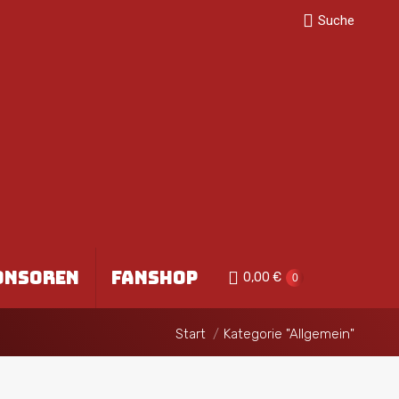
Search:
Suche
ONSOREN
FANSHOP
0,00
€
0
Sie befinden sich hier:
Start
Kategorie "Allgemein"