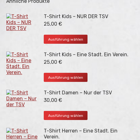
Ähnliche Produkte
T-Shirt Kids – NUR DER TSV
25,00
€
Dieses
Ausführung wählen
Produkt
weist
T-Shirt Kids – Eine Stadt. Ein Verein.
mehrere
Varianten
25,00
€
auf.
Die
Dieses
Ausführung wählen
Optionen
Produkt
können
weist
auf
T-Shirt Damen – Nur der TSV
mehrere
der
Varianten
30,00
€
Produktseite
auf.
gewählt
Die
Dieses
werden
Ausführung wählen
Optionen
Produkt
können
weist
auf
T-Shirt Herren – Eine Stadt. Ein
mehrere
der
Verein.
Varianten