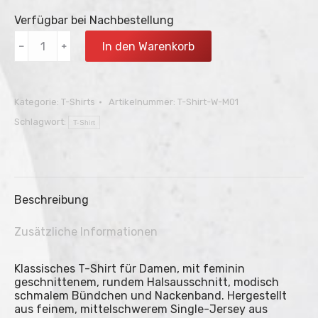
Verfügbar bei Nachbestellung
T-
In den Warenkorb
﹣
﹢
Shirt
Damen
–
Eine
Kategorie:
T-Shirts
Artikelnummer:
T-Shirt-W-M01
Stadt.
Ein
Schlagwort:
T-Shirt
Verein.
Menge
Beschreibung
Zusätzliche Informationen
Klassisches T-Shirt für Damen, mit feminin
geschnittenem, rundem Halsausschnitt, modisch
schmalem Bündchen und Nackenband. Hergestellt
aus feinem, mittelschwerem Single-Jersey aus