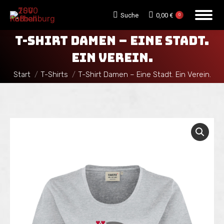
Search:
Suche
0,00
€
0
T-SHIRT DAMEN – EINE STADT.
EIN VEREIN.
Sie befinden sich hier:
Start
T-Shirts
T-Shirt Damen – Eine Stadt. Ein Verein.