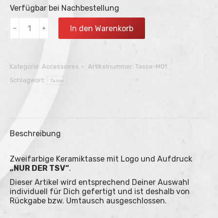
Verfügbar bei Nachbestellung
Tasse
In den Warenkorb
﹣
﹢
–
Nur
der
TSV
Kategorie:
Accessoires
Artikelnummer:
Tasse-M01
Menge
Schlagwort:
Tasse
Beschreibung
Zweifarbige Keramiktasse mit Logo und Aufdruck
„NUR DER TSV“
.
Dieser Artikel wird entsprechend Deiner Auswahl
individuell für Dich gefertigt und ist deshalb von
Rückgabe bzw. Umtausch ausgeschlossen.