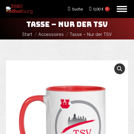
Search:
Suche
0,00
€
0
TASSE – NUR DER TSV
Sie befinden sich hier:
Start
Accessoires
Tasse – Nur der TSV