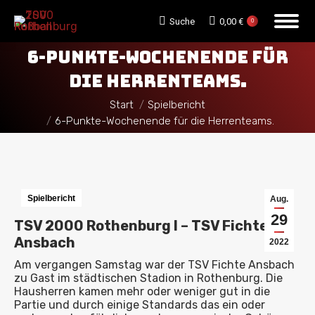
Search:
Suche
0,00
€
0
6-PUNKTE-WOCHENENDE FÜR
DIE HERRENTEAMS.
Sie befinden sich hier:
Start
Spielbericht
6-Punkte-Wochenende für die Herrenteams.
Spielbericht
Aug.
29
TSV 2000 Rothenburg I – TSV Fichte
Ansbach
2022
Am vergangen Samstag war der TSV Fichte Ansbach
zu Gast im städtischen Stadion in Rothenburg. Die
Hausherren kamen mehr oder weniger gut in die
Partie und durch einige Standards das ein oder