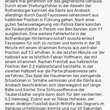
andere mal gefährlich vor das gegnerische Gehäuse.
Durch einen Stellungsfehler in der Abwehr der
Rothenburger konnten die Gäste aus Ansbach
allerdings durch David Fayossewo sehenswert aus
halblinker Position in Führung gehen. Nach einer
guten Seitenverlagerung von Patrick Klenk konnten
die Tauberstädter in Person von Ben Kersten zum 1:1
ausgleichen. Eine weitere Fehlerkette in der
Rothenburger Hintermannschaft wusste erneut
Fayossewo für sich zu nutzen und konnte in der 35.
Minute mit einem strammen Schuss aus zentraler
Position auf 1:2 erhöhen. In der letzten Minute vor der
Halbzeit war es letztlich Fabian Hoffmann, der mit
einem strammen, flachen Freistoß aus halbrechter
Position den 2:2 Halbzeitstand herstellte. In der
zweiten Halbzeit war die Partie phasenweise sehr
zerfahren. Das Spiel der Hausherren lies zwingende
Situationen in Tornähe vermissen und die Gäste aus
Ansbach beschränkten sich überwiegend auf lange
Bälle und Konter. Eine Schlussoffensive der
Tauberstädter sorgte dann doch für den verdienten
5:2 Heimsieg. Zuerst war es Tobias Hofacker, der
einen direkten Freistoß durch Mithilfe des Gegners im
Gehäuse unterbringen konnte und nur 60 Sekunden