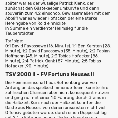
später war es der wuselige Patrick Klenk, der
zunächst den Gästekeeper umkurvte und dann
souverän zum 4:2 einschob. Gewissermaßen mit dem
Abpfiff war es wieder Hofacker, der eine starke
Hereingabe von Roid einnickte.
In Summe ein verdienter Heimsieg für die
Tauberstädter.
Torfolge:
0:1 David Fayossewo (16. Minute), 1:1 Ben Kersten (28.
Minute), 1:2 David Fayossewo (35. Minute), 2:2 Fabian
Hoffmann (45. Minute), 2:3 Tobias Hofacker (86.
Minute), 2:4 Patrick Klenk (87. Minute), 2:5 Tobias
Hofacker (90. Minute)
TSV 2000 II – FV Fortuna Neuses II
Die Heimmannschaft aus Rothenburg war von
Anfang an das spielbestimmende Team, konnte ihre
zahlreichen Chancen aber nicht konsequent nutzen
und ging nur mit einer 1:0 Führung durch Grams in
die Halbzeit. Kurz nach der Halbzeit konnten die
Gäste aus Neuses, von denen ansonsten nicht viel
Offensiv geboten wurde, durch einen Doppelschlag
mit 2:1 in Führung gehen. Jedoch konnten die