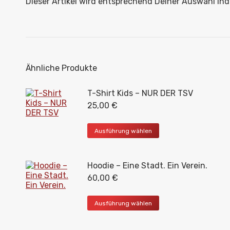
Dieser Artikel wird entsprechend Deiner Auswahl in
Ähnliche Produkte
T-Shirt Kids – NUR DER TSV
25,00
€
Dieses
Ausführung wählen
Produkt
weist
mehrere
Hoodie – Eine Stadt. Ein Verein.
Varianten
auf.
60,00
€
Die
Optionen
Dieses
Ausführung wählen
können
Produkt
auf
weist
der
mehrere