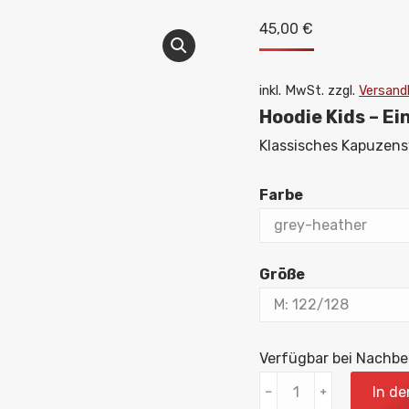
45,00
€
inkl. MwSt.
zzgl.
Versand
Hoodie Kids – Ei
Klassisches Kapuzens
Farbe
Größe
Verfügbar bei Nachbe
Hoodie
In d
﹣
﹢
Kids