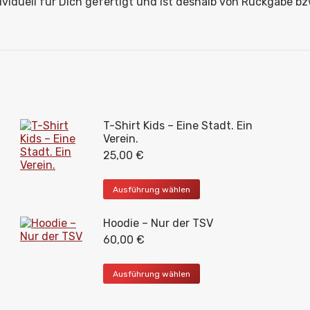
dividuell für Dich gefertigt und ist deshalb von Rückgabe 
T-Shirt Kids – Eine Stadt. Ein
Verein.
25,00
€
Dieses
Ausführung wählen
Produkt
weist
Hoodie – Nur der TSV
mehrere
Varianten
60,00
€
auf.
Die
Dieses
Ausführung wählen
Optionen
Produkt
können
weist
auf
mehrere