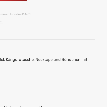
nummer:
Hoodie-K-M01
ds
rdel, Kängurutasche, Necktape und Bündchen mit