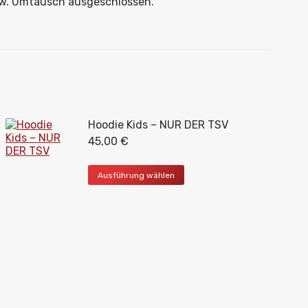
bzw. Umtausch ausgeschlossen.
Hoodie Kids – NUR DER TSV
45,00
€
Dieses
Ausführung wählen
Produkt
weist
mehrere
Varianten
auf.
Die
Optionen
können
auf
der