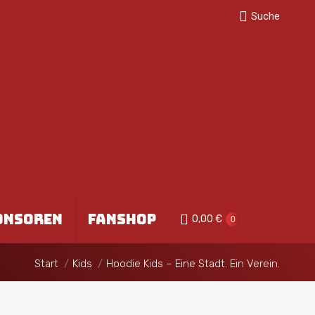
Search:
Suche
TEILUNG
SPONSOREN
0,00
€
0
FANSHOP
ONSOREN
FANSHOP
0,00
€
0
Sie befinden sich hier:
Start
Kids
Hoodie Kids – Eine Stadt. Ein Verein.