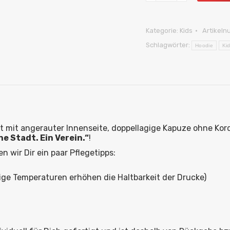
–
Eine
Stadt.
Kategorie:
Kids
Artikel
Ein
Verein.
Schlagwörter:
Hoodie
Ki
Menge
ät mit angerauter Innenseite, doppellagige Kapuze ohne Ko
ne Stadt. Ein Verein.“
!
 wir Dir ein paar Pflegetipps:
ge Temperaturen erhöhen die Haltbarkeit der Drucke)