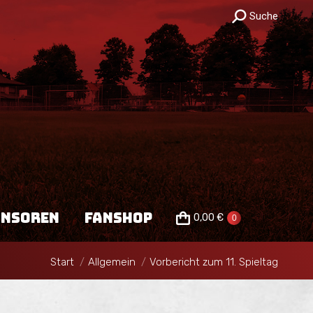
Search:
Suche
TEILUNG
SPONSOREN
0,00
€
0
FANSHOP
ONSOREN
FANSHOP
0,00
€
0
Sie befinden sich hier:
Start
Allgemein
Vorbericht zum 11. Spieltag