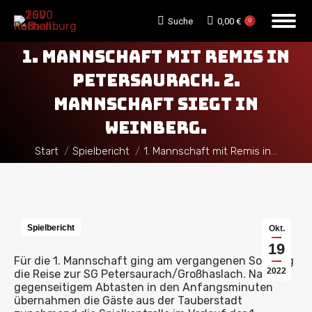
Search:
Suche
0,00
€
0
1. MANNSCHAFT MIT REMIS IN
PETERSAURACH. 2.
MANNSCHAFT SIEGT IN
WEINBERG.
Sie befinden sich hier:
Start
Spielbericht
1. Mannschaft mit Remis in…
Spielbericht
Okt.
19
Für die 1. Mannschaft ging am vergangenen Sonntag
2022
die Reise zur SG Petersaurach/Großhaslach. Nach
gegenseitigem Abtasten in den Anfangsminuten
übernahmen die Gäste aus der Tauberstadt