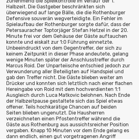
zunehmend die Spielkontrolle im Verlauf der 1.
Halbzeit. Die Gastgeber beschränkten sich
überwiegend auf lange Bälle, die die Rothenburger
Defensive souverän wegverteidigte. Ein Fehler im
Spielaufbau der Rothenburger sorgte dafür, dass der
Petersauracher Toptorjäger Stefan Hetzel in der 20.
Minute frei vor dem Gehäuse der Gäste auftauchen
konnte und eiskalt zur 1:0 Führung einnetzte.
Unbeeindruckt von dem Gegentreffer, der sich zu
keinem Zeitpunkt in dieser Phase andeutete, gelang
wenige Minuten später der Anschlusstreffer durch
Marcus Roid. Der Unparteiische entschied jedoch zur
Verwunderung aller Beteiligten auf Handspiel und
gab den Treffer nicht. Die Gäste blieben weiter am
Drücker und konnten sich letztlich nach einer flachen
Hereingabe von Roid mit dem hochverdienten 1:1
Ausgleich durch Luca Matkovic belohnen. Nach Ende
der Halbzeitpause gestaltete sich das Spiel etwas
offener. Teils hochkarätige Chancen auf beiden
Seiten blieben ungenutzt. Die Hausherren
verzeichneten einen Pfostentreffer während die
Gäste aus Rothenburg aus aussichtsreicher Position
vergaben. Knapp 10 Minuten vor dem Ende gelang es
dann endlich, einen gut vorgetragenen Angriff