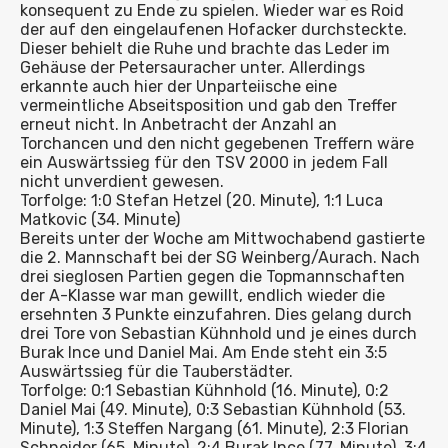
konsequent zu Ende zu spielen. Wieder war es Roid
der auf den eingelaufenen Hofacker durchsteckte.
Dieser behielt die Ruhe und brachte das Leder im
Gehäuse der Petersauracher unter. Allerdings
erkannte auch hier der Unparteiische eine
vermeintliche Abseitsposition und gab den Treffer
erneut nicht. In Anbetracht der Anzahl an
Torchancen und den nicht gegebenen Treffern wäre
ein Auswärtssieg für den TSV 2000 in jedem Fall
nicht unverdient gewesen.
Torfolge: 1:0 Stefan Hetzel (20. Minute), 1:1 Luca
Matkovic (34. Minute)
Bereits unter der Woche am Mittwochabend gastierte
die 2. Mannschaft bei der SG Weinberg/Aurach. Nach
drei sieglosen Partien gegen die Topmannschaften
der A-Klasse war man gewillt, endlich wieder die
ersehnten 3 Punkte einzufahren. Dies gelang durch
drei Tore von Sebastian Kühnhold und je eines durch
Burak Ince und Daniel Mai. Am Ende steht ein 3:5
Auswärtssieg für die Tauberstädter.
Torfolge: 0:1 Sebastian Kühnhold (16. Minute), 0:2
Daniel Mai (49. Minute), 0:3 Sebastian Kühnhold (53.
Minute), 1:3 Steffen Nargang (61. Minute), 2:3 Florian
Schneider (65. Minute), 2:4 Burak Ince (77. Minute), 3:4