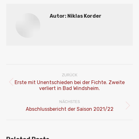
Autor:
Niklas Korder
Kommentarnavigation
ZURÜCK
Erste mit Unentschieden bei der Fichte. Zweite
Vorheriger
verliert in Bad Windsheim.
Beitrag:
NÄCHSTES
Nächster
Abschlussbericht der Saison 2021/22
Beitrag: