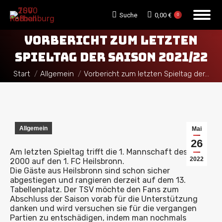
Search:
Suche
0,00
€
0
VORBERICHT ZUM LETZTEN
SPIELTAG DER SAISON 2021/22
Sie befinden sich hier:
Start
Allgemein
Vorbericht zum letzten Spieltag der…
Allgemein
Mai
26
Am letzten Spieltag trifft die 1. Mannschaft des TSV
2022
2000 auf den 1. FC Heilsbronn.
Die Gäste aus Heilsbronn sind schon sicher
abgestiegen und rangieren derzeit auf dem 13.
Tabellenplatz. Der TSV möchte den Fans zum
Abschluss der Saison vorab für die Unterstützung
danken und wird versuchen sie für die vergangen
Partien zu entschädigen, indem man nochmals