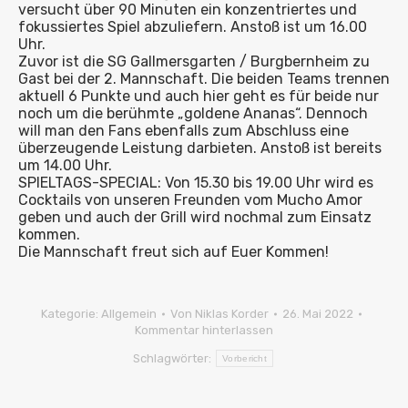
versucht über 90 Minuten ein konzentriertes und
fokussiertes Spiel abzuliefern. Anstoß ist um 16.00
Uhr.
Zuvor ist die SG Gallmersgarten / Burgbernheim zu
Gast bei der 2. Mannschaft. Die beiden Teams trennen
aktuell 6 Punkte und auch hier geht es für beide nur
noch um die berühmte „goldene Ananas“. Dennoch
will man den Fans ebenfalls zum Abschluss eine
überzeugende Leistung darbieten. Anstoß ist bereits
um 14.00 Uhr.
SPIELTAGS-SPECIAL: Von 15.30 bis 19.00 Uhr wird es
Cocktails von unseren Freunden vom Mucho Amor
geben und auch der Grill wird nochmal zum Einsatz
kommen.
Die Mannschaft freut sich auf Euer Kommen!
Kategorie:
Allgemein
Von
Niklas Korder
26. Mai 2022
Kommentar hinterlassen
Schlagwörter:
Vorbericht