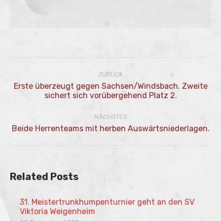
Kommentarnavigation
ZURÜCK
Erste überzeugt gegen Sachsen/Windsbach. Zweite
Vorheriger
sichert sich vorübergehend Platz 2.
Beitrag:
NÄCHSTES
Nächster
Beide Herrenteams mit herben Auswärtsniederlagen.
Beitrag:
Related Posts
31. Meistertrunkhumpenturnier geht an den SV
Viktoria Weigenheim