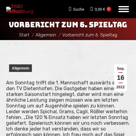
Search:
Suche
0,00
€
0
VORBERICHT ZUM 6. SPIELTAG
Sie befinden sich hier:
Start
Allgemein
Vorbericht zum 6. Spieltag
Allgemein
Sep.
16
Am Sonntag trifft die 1. Mannschaft auswärts auf
2022
den TV Dietenhofen. Die Gastgeber haben einen
starken Saisonstart hingelegt, daher wird man eine
ähnliche Leistung zeigen müssen wie am letzten
Sonntag um auf Augenhöhe spielen zu können.
Leider werden Spichal, Grams, Cagli, Rößler weiterhin
fehlen. „Die 120 % Einsatz haben wir letzten Sonntag
geliefert. Spielerisch können wir uns noch verbessern.
Ich denke jeder hat verstanden, dass wir so
erfolgreich sein können. Ich freu mich auf das Spiel