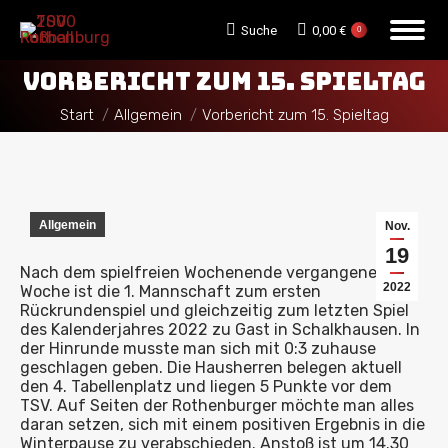
Search:
Suche
0,00
€
0
VORBERICHT ZUM 15. SPIELTAG
Sie befinden sich hier:
Start
Allgemein
Vorbericht zum 15. Spieltag
Allgemein
Nov.
19
Nach dem spielfreien Wochenende vergangene
2022
Woche ist die 1. Mannschaft zum ersten
Rückrundenspiel und gleichzeitig zum letzten Spiel
des Kalenderjahres 2022 zu Gast in Schalkhausen. In
der Hinrunde musste man sich mit 0:3 zuhause
geschlagen geben. Die Hausherren belegen aktuell
den 4. Tabellenplatz und liegen 5 Punkte vor dem
TSV. Auf Seiten der Rothenburger möchte man alles
daran setzen, sich mit einem positiven Ergebnis in die
Winterpause zu verabschieden. Anstoß ist um 14.30