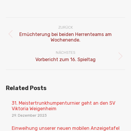
Kommentarnavigation
ZURÜCK
Ernüchterung bei beiden Herrenteams am
Vorheriger
Wochenende.
Beitrag:
NÄCHSTES
Nächster
Vorbericht zum 16. Spieltag
Beitrag:
Related Posts
31. Meistertrunkhumpenturnier geht an den SV
Viktoria Weigenheim
29. Dezember 2023
Einweihung unserer neuen mobilen Anzeigetafel