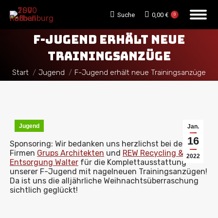
Search:
Suche
0,00
€
0
F-JUGEND ERHÄLT NEUE
TRAININGSANZÜGE
Sie befinden sich hier:
Start
Jugend
F-Jugend erhält neue Trainingsanzüge
Jugend
Jan.
16
Sponsoring: Wir bedanken uns herzlichst bei den
Firmen
Grups Architekten
und
REW Recycling &
2022
Entsorgung Walter
für die Komplettausstattung
unserer F-Jugend mit nagelneuen Trainingsanzügen!
Da ist uns die alljährliche Weihnachtsüberraschung
sichtlich geglückt!