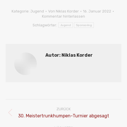
Kategorie:
Jugend
Von
Niklas Korder
16. Januar 2022
Kommentar hinterlassen
Schlagwörter:
Jugend
Sponsoring
Autor:
Niklas Korder
Kommentarnavigation
ZURÜCK
Vorheriger
30. Meistertrunkhumpen-Turnier abgesagt
Beitrag: