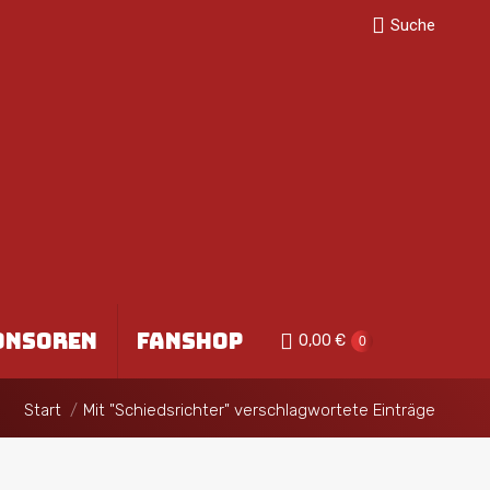
Search:
Suche
ONSOREN
FANSHOP
0,00
€
0
Sie befinden sich hier:
Start
Mit "Schiedsrichter" verschlagwortete Einträge