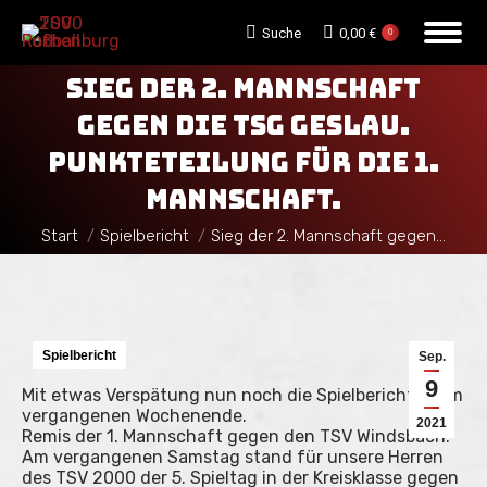
Search:
Suche
0,00
€
0
SIEG DER 2. MANNSCHAFT
GEGEN DIE TSG GESLAU.
PUNKTETEILUNG FÜR DIE 1.
MANNSCHAFT.
Sie befinden sich hier:
Start
Spielbericht
Sieg der 2. Mannschaft gegen…
Spielbericht
Sep.
9
Mit etwas Verspätung nun noch die Spielberichte vom
vergangenen Wochenende.
2021
Remis der 1. Mannschaft gegen den TSV Windsbach.
Am vergangenen Samstag stand für unsere Herren
des TSV 2000 der 5. Spieltag in der Kreisklasse gegen