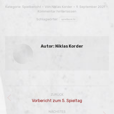
Kategorie:
Spielbericht
Von
Niklas Korder
9. September 2021
Kommentar hinterlassen
Schlagwörter:
spielbericht
Autor:
Niklas Korder
Kommentarnavigation
ZURÜCK
Vorheriger
Vorbericht zum 5. Spieltag
Beitrag:
NÄCHSTES