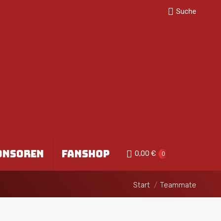
Search:
Suche
ONSOREN
FANSHOP
0,00
€
0
Sie befinden sich hier:
Start
Teammate