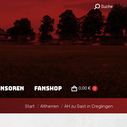
Search:
Suche
TEILUNG
SPONSOREN
0,00
€
0
FANSHOP
ONSOREN
FANSHOP
0,00
€
0
Sie befinden sich hier:
Start
Altherren
AH zu Gast in Creglingen