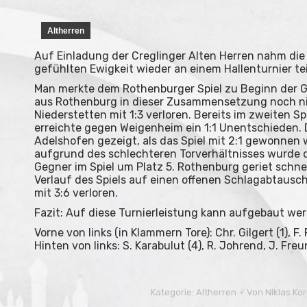
Altherren
Auf Einladung der Creglinger Alten Herren nahm d
gefühlten Ewigkeit wieder an einem Hallenturnier tei
Man merkte dem Rothenburger Spiel zu Beginn der G
aus Rothenburg in dieser Zusammensetzung noch nie 
Niederstetten mit 1:3 verloren. Bereits im zweiten 
erreichte gegen Weigenheim ein 1:1 Unentschieden. 
Adelshofen gezeigt, als das Spiel mit 2:1 gewonne
aufgrund des schlechteren Torverhältnisses wurde d
Gegner im Spiel um Platz 5. Rothenburg geriet schnel
Verlauf des Spiels auf einen offenen Schlagabtausch
mit 3:6 verloren.
Fazit: Auf diese Turnierleistung kann aufgebaut we
Vorne von links (in Klammern Tore): Chr. Gilgert (1), F
Hinten von links: S. Karabulut (4), R. Johrend, J. Freu
Kategorie:
Altherren
Von
Niklas Ko