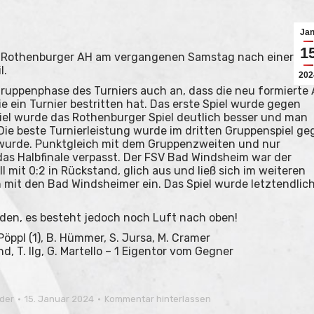
Jan
1
ie Rothenburger AH am vergangenen Samstag nach einer
l.
202
ruppenphase des Turniers auch an, dass die neu formierte
ein Turnier bestritten hat. Das erste Spiel wurde gegen
Spiel wurde das Rothenburger Spiel deutlich besser und man
Die beste Turnierleistung wurde im dritten Gruppenspiel ge
n wurde. Punktgleich mit dem Gruppenzweiten und nur
as Halbfinale verpasst. Der FSV Bad Windsheim war der
l mit 0:2 in Rückstand, glich aus und ließ sich im weiteren
 mit den Bad Windsheimer ein. Das Spiel wurde letztendlic
rden, es besteht jedoch noch Luft nach oben!
. Pöppl (1), B. Hümmer, S. Jursa, M. Cramer
nd, T. Ilg, G. Martello – 1 Eigentor vom Gegner
rder
15. Januar 2024
Kommentar hinterlassen