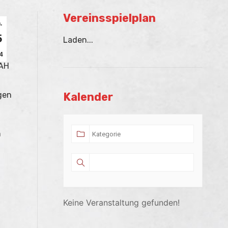
Vereinsspielplan
.
5
Laden...
4
 AH
gen
Kalender
h
Keine Veranstaltung gefunden!