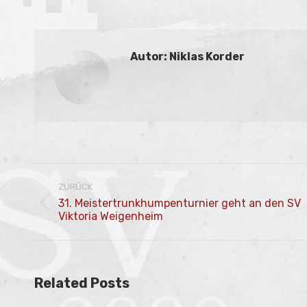
Autor:
Niklas Korder
Kommentarnavigation
ZURÜCK
31. Meistertrunkhumpenturnier geht an den SV
Vorheriger
Viktoria Weigenheim
Beitrag:
Related Posts