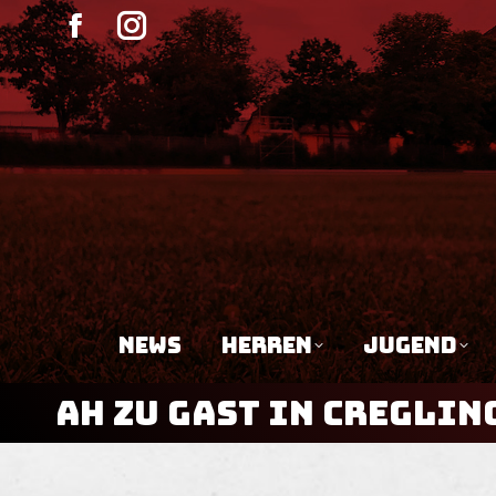
NEWS
HERRE
Facebook
Instagram
page
page
opens
opens
in
in
new
new
window
window
NEWS
HERREN
JUGEND
AH ZU GAST IN CREGLIN