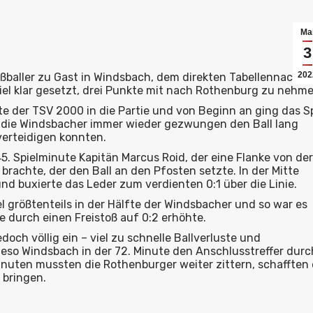
Ma
3
202
baller zu Gast in Windsbach, dem direkten Tabellennachba
Ziel klar gesetzt, drei Punkte mit nach Rothenburg zu nehme
e der TSV 2000 in die Partie und von Beginn an ging das Sp
 die Windsbacher immer wieder gezwungen den Ball lang
erteidigen konnten.
. Spielminute Kapitän Marcus Roid, der eine Flanke von der
rachte, der den Ball an den Pfosten setzte. In der Mitte
und buxierte das Leder zum verdienten 0:1 über die Linie.
l größtenteils in der Hälfte der Windsbacher und so war es
te durch einen Freistoß auf 0:2 erhöhte.
och völlig ein – viel zu schnelle Ballverluste und
eso Windsbach in der 72. Minute den Anschlusstreffer durc
Minuten mussten die Rothenburger weiter zittern, schafften 
 bringen.