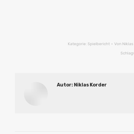
Kategorie:
Spielbericht
Von
Niklas
Schlag
Autor:
Niklas Korder
Kommentarnavigation