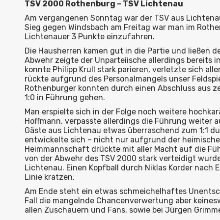
TSV 2000 Rothenburg – TSV Lichtenau
Am vergangenen Sonntag war der TSV aus Lichtenau
Sieg gegen Windsbach am Freitag war man im Rothen
Lichtenauer 3 Punkte einzufahren.
Die Hausherren kamen gut in die Partie und ließen de
Abwehr zeigte der Unparteiische allerdings bereits 
konnte Philipp Krull stark parieren, verletzte sich 
rückte aufgrund des Personalmangels unser Feldspiel
Rothenburger konnten durch einen Abschluss aus zent
1:0 in Führung gehen.
Man erspielte sich in der Folge noch weitere hochka
Hoffmann, verpasste allerdings die Führung weiter 
Gäste aus Lichtenau etwas überraschend zum 1:1 dur
entwickelte sich – nicht nur aufgrund der heimische
Heimmannschaft drückte mit aller Macht auf die Füh
von der Abwehr des TSV 2000 stark verteidigt wurde
Lichtenau. Einen Kopfball durch Niklas Korder nach 
Linie kratzen.
Am Ende steht ein etwas schmeichelhaftes Unentsc
Fall die mangelnde Chancenverwertung aber keineswe
allen Zuschauern und Fans, sowie bei Jürgen Grimme 