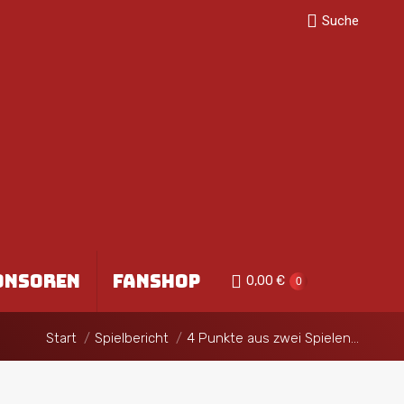
Search:
Suche
TEILUNG
SPONSOREN
0,00
€
0
FANSHOP
ONSOREN
FANSHOP
0,00
€
0
Sie befinden sich hier:
Start
Spielbericht
4 Punkte aus zwei Spielen…