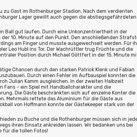
 zu Gast im Rothenburger Stadion. Nach dem verdienten
burger Lager gewillt auch gegen die abstiegsgefährdeten
n Ball gut laufen. Durch eine Unkonzentriertheit in der
in der 10. Minute auf den Punkt. Den anschließenden Strafs
allerdings am Finger und musste ausgewechselt werden. Für i
er Leo Hubl ins Tor. Der Wachrüttler trug Früchte und die
raler Position durch Michael Göttfert in der 15. Minute mi
rätige Chancen durch den starken Patrick Klenk und Fabian
auszubauen. Durch einen Fehler im Aufbauspiel konnten die
ch Julian Kamm ausgleichen. In der zweiten Halbzeit
n Fans – ein Spiel mit Handballcharakter und die
rung. Die Gäste beschränkten sich auf einzelne Konter die
n. Mehrmals rettete das Aluminium für die Gäste aus
Eckball von Hoffmann konnte der Gästekeeper stark von der
hieden zu Buche und die Rothenburger müssen sich in je
gs ihren Einsatz ankreiden lassen. Wir bedanken uns bei
für die tollen Fotos!