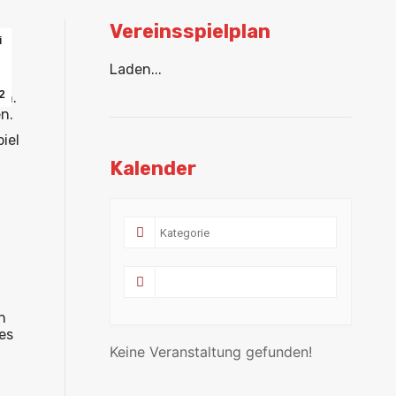
Vereinsspielplan
i
Laden...
2
rn.
n.
iel
Kalender
h
es
Keine Veranstaltung gefunden!