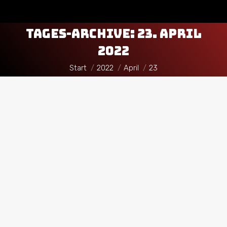
TAGES-ARCHIVE:
23. APRIL
2022
Sie befinden sich hier:
Start
2022
April
23