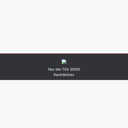
Ausflug ins Fürther Stadion mit unserer F-Jugend
Jugend
Von
Niklas Korder
23. April 2022
Kommentar hinterlassen
Nur der TSV 2000!
Rechtliches