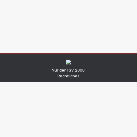
Unentschieden beider Mannschaften und Sieg im Nachholspiel der Zweiten
Spielbericht
Von
Niklas Korder
21. April 2022
Kommentar hinterlassen
Nur der TSV 2000!
Rechtliches