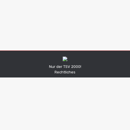
1. Mannschaft lässt wichtige Punkte liegen
Spielbericht
Von
Niklas Korder
17. November 2021
Kommentar hinterlassen
Nur der TSV 2000!
Rechtliches