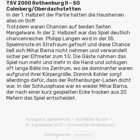
TSV 2000 Rothenburg II – SG
Colmberg/Oberdachstetten
In der 1. Halbzeit der Partie hatten die Hausherren
alles im Griff.
Trotzdem waren Chancen auf beiden Seiten
Mangelware. In der 2. Halbzeit war das Spiel deutlich
chancenreicher. Philipp Langen wird in der 55.
Spielminute im Strafraum gefoult und diese Chance
ließ sich Mihai Barna nicht nehmen und verwandelt
sicher per Elfmeter zum 1:0. Die Gäste nahmen das
Spiel nun mehr und mehr in die Hand und schlugen
oft lange Bälle ins Zentrum, wo sie dominanter waren
aufgrund ihrer Körpergröße. Dominik Kohler sorgt
allerdings dafür, dass der Rothenburger-Laden dicht
war. In der Schlussphase war es wieder Mihai Barna,
der nach einer kurz gespielten Ecke trocken aus 20
Metern das Spiel entscheidet.
Kategorie:
Spielbericht
Von
Niklas Korder
21. September 2021
Kommentar hinterlassen
Schlagwörter:
spielbericht