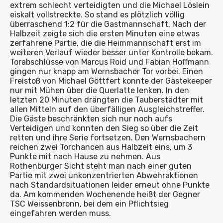
extrem schlecht verteidigten und die Michael Löslein
eiskalt vollstreckte. So stand es plötzlich völlig
überraschend 1:2 für die Gastmannschaft. Nach der
Halbzeit zeigte sich die ersten Minuten eine etwas
zerfahrene Partie, die die Heimmannschaft erst im
weiteren Verlauf wieder besser unter Kontrolle bekam.
Torabschlüsse von Marcus Roid und Fabian Hoffmann
gingen nur knapp am Wernsbacher Tor vorbei. Einen
Freistoß von Michael Göttfert konnte der Gästekeeper
nur mit Mühen über die Querlatte lenken. In den
letzten 20 Minuten drängten die Tauberstädter mit
allen Mitteln auf den überfälligen Ausgleichstreffer.
Die Gäste beschränkten sich nur noch aufs
Verteidigen und konnten den Sieg so über die Zeit
retten und ihre Serie fortsetzen. Den Wernsbachern
reichen zwei Torchancen aus Halbzeit eins, um 3
Punkte mit nach Hause zu nehmen. Aus
Rothenburger Sicht steht man nach einer guten
Partie mit zwei unkonzentrierten Abwehraktionen
nach Standardsituationen leider erneut ohne Punkte
da. Am kommenden Wochenende heißt der Gegner
TSC Weissenbronn, bei dem ein Pflichtsieg
eingefahren werden muss.