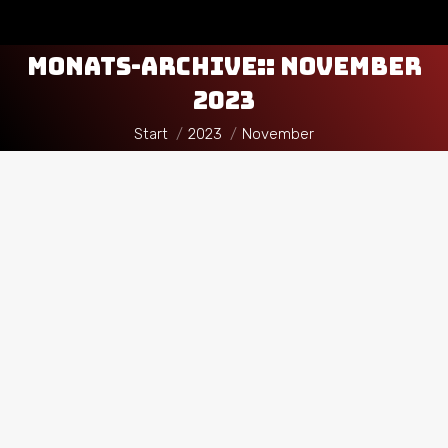
MONATS-ARCHIVE::
NOVEMBER
2023
Sie befinden sich hier:
Start
2023
November