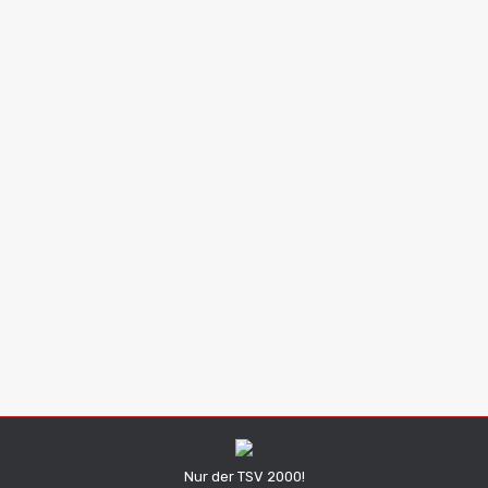
1. Mannschaft mit 3 Punkten am Doppelspieltag. 2. Mannschaft verliert gegen Lenkersheim.
Spielbericht
Von
Niklas Korder
3. November 2023
Kommentar hinterlassen
Nur der TSV 2000!